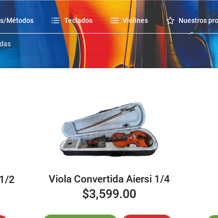
os/Métodos
Teclados
Violines
Nuestros pr
idas
Viola Convertida Aiersi 1/4
1/2
$3,599.00