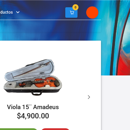
0
oductos
Viola 15¨ Amadeus
$4,900.00