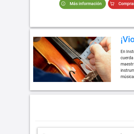
Más información
Compra
¡Vi
En Inst
cuerda 
maestra
instrum
música