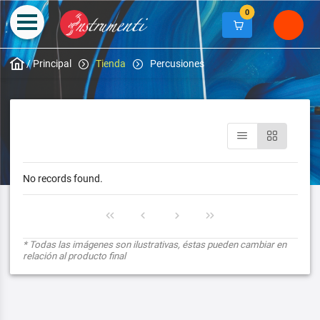
0
/
Principal
Tienda
Percusiones
No records found.
* Todas las imágenes son ilustrativas, éstas pueden cambiar en
relación al producto final