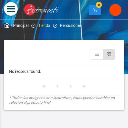
0
/
Principal
Tienda
Percusiones
No records found.
* Todas las imágenes son ilustrativas, éstas pueden cambiar en
relación al producto final