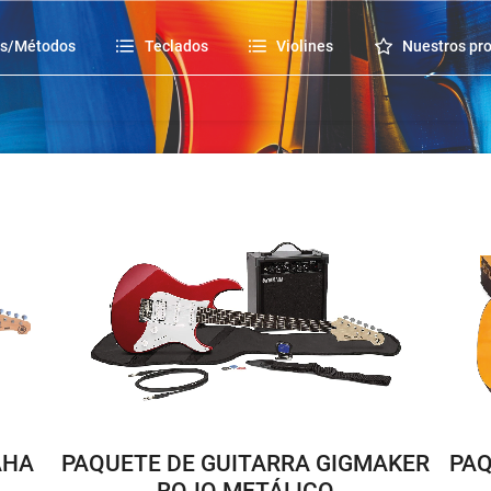
os/Métodos
Teclados
Violines
Nuestros pr
AHA
PAQUETE DE GUITARRA GIGMAKER
PAQ
ROJO METÁLICO