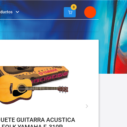
0
oductos
UETE GUITARRA ACUSTICA
FOLK YAMAHA F-310P