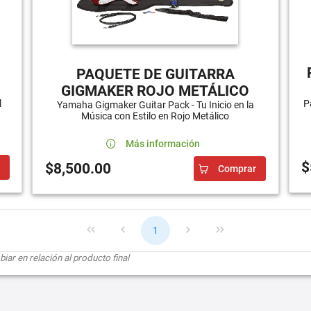
PAQUETE DE GUITARRA
GIGMAKER ROJO METÁLICO
l
P
Yamaha Gigmaker Guitar Pack - Tu Inicio en la
Música con Estilo en Rojo Metálico
Más información
$
$8,500.00
Comprar
1
ar en relación al producto final