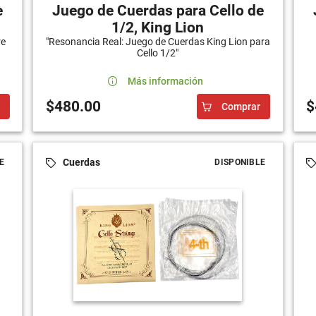
e
Juego de Cuerdas para Cello de
1/2, King Lion
re
"Resonancia Real: Juego de Cuerdas King Lion para
Cello 1/2"
Más información
$480.00
$
Comprar
Cuerdas
E
DISPONIBLE