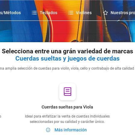
os/Métodos
Teclados
Violines
Nuestros pr
Selecciona entre una grán variedad de marcas
Cuerdas sueltas y juegos de cuerdas
na amplia selección de cuerdas para violin, viola, cello y contrabajo de alta calidad
Cuerdas sueltas para Viola
o
Ideal para enfatizar la venta de cuerdas individuales
seleccionadas por su calidad y carácter único.
Más información