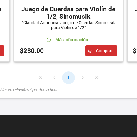
e
Juego de Cuerdas para Violín de
1/2, Sinomusik
g
"Claridad Armónica: Juego de Cuerdas Sinomusik
para Violín de 1/2"
Más información
$280.00
$
Comprar
1
ar en relación al producto final