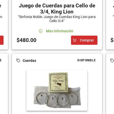
e
Juego de Cuerdas para Cello de
3/4, King Lion
on
"Sinfonía Noble: Juego de Cuerdas King Lion para
Cello 3/4"
Más información
$480.00
$
Comprar
Cuerdas
E
DISPONIBLE