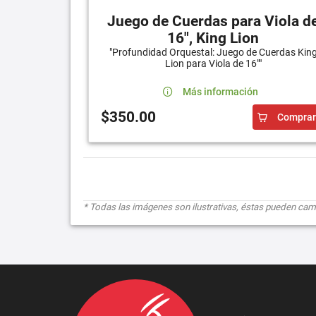
Juego de Cuerdas para Viola d
16", King Lion
"Profundidad Orquestal: Juego de Cuerdas Kin
Lion para Viola de 16""
Más información
$350.00
Comprar
* Todas las imágenes son ilustrativas, éstas pueden cambi