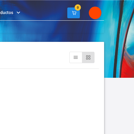
0
oductos