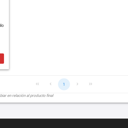
lo
1
ar en relación al producto final