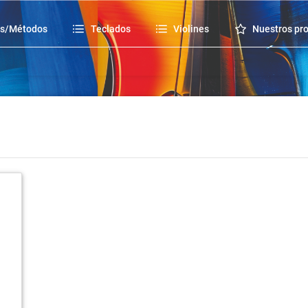
os/Métodos
Teclados
Violines
Nuestros pr