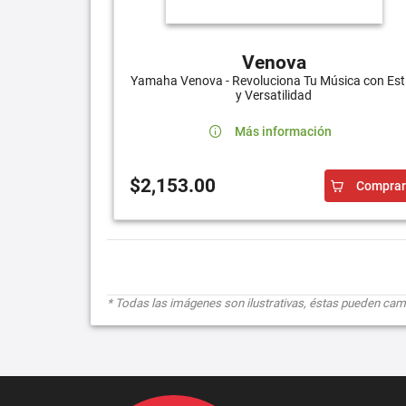
Venova
Yamaha Venova - Revoluciona Tu Música con Esti
y Versatilidad
Más información
$2,153.00
Comprar
* Todas las imágenes son ilustrativas, éstas pueden cambi